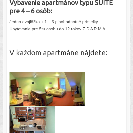
Vybavenie apartmánov typu SUITE
pre 4 – 6 osôb:
Jedno dvojlôžko + 1 – 3 plnohodnotné prístelky
Ubytovanie pre 5tu osobu do 12 rokov Z D A R M A.
V každom apartmáne nájdete: