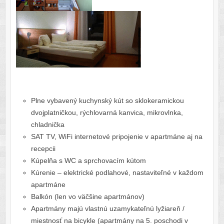
Plne vybavený kuchynský kút so sklokeramickou
dvojplatničkou, rýchlovarná kanvica, mikrovlnka,
chladnička
SAT TV, WiFi internetové pripojenie v apartmáne aj na
recepcii
Kúpelňa s WC a sprchovacím kútom
Kúrenie – elektrické podlahové, nastaviteľné v každom
apartmáne
Balkón (len vo väčšine apartmánov)
Apartmány majú vlastnú uzamykateľnú lyžiareň /
miestnosť na bicykle (apartmány na 5. poschodi v