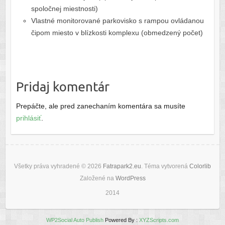
spoločnej miestnosti)
Vlastné monitorované parkovisko s rampou ovládanou
čipom miesto v blízkosti komplexu (obmedzený počet)
Pridaj komentár
Prepáčte, ale pred zanechaním komentára sa musíte
prihlásiť
.
Všetky práva vyhradené © 2026
Fatrapark2.eu
. Téma vytvorená
Colorlib
Založené na
WordPress
2014
WP2Social Auto Publish
Powered By :
XYZScripts.com